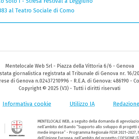
o solo I - Stresa Festival a Leggiuno
 883 al Teatro Sociale di Como
Mentelocale Web Srl - Piazza della Vittoria 6/6 - Genova
stata giornalistica registrata al Tribunale di Genova nr. 16/2
prese di Genova n.02437210996 - R.E.A. di Genova: 486190 - Co
Copyright © 2025 (V3) - Tutti i diritti riservati
Informativa cookie
Utilizzo IA
Redazion
MENTELOCALE WEB, a seguito della domanda di agevolazio
nell’ambito del Bando “Supporto allo sviluppo di progetti d
medie imprese” - Programma Regionale FESR 2021–2027, ha
dell’Unione Europea, nell’ambito del progetto COESIONE ITA