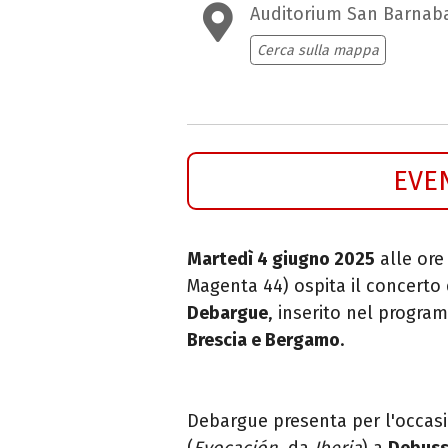
Auditorium San Barnab
Cerca sulla mappa
EVE
Martedì 4 giugno 2025
alle ore 
Magenta 44) ospita il concerto
Debargue
, inserito nel progr
Brescia e Bergamo
.
Debargue presenta per l'occa
(
Evocación
, da
Iberia
) a
Debus