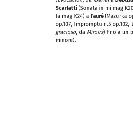
Scarlatti
(Sonata in mi mag K20
la mag K24) a
F
auré
(Mazurka op
op.107, Impromptu n.5 op.102,
gracioso
, da
Miroirs
) fino a un 
minore).