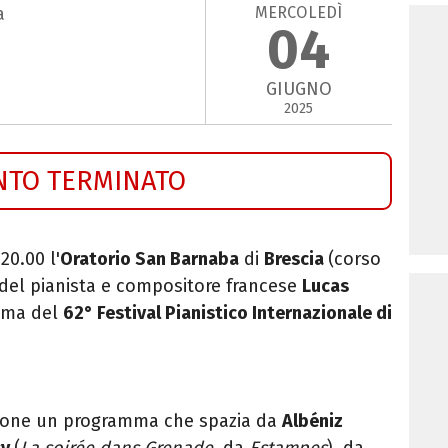
MERCOLEDÌ
a
04
GIUGNO
2025
NTO TERMINATO
20.00 l'
Oratorio San Barnaba
di
Brescia
(corso
 del pianista e compositore francese
Lucas
amma del
62° Festival Pianistico Internazionale di
sione un programma che spazia da
Albéniz
sy
(
La soirée dans Grenade
, da
Estampes
), da