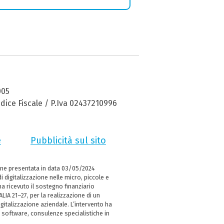
005
dice Fiscale / P.Iva 02437210996
e
Pubblicità sul sito
ne presentata in data 03/05/2024
i digitalizzazione nelle micro, piccole e
 ricevuto il sostegno finanziario
LIA 21–27, per la realizzazione di un
italizzazione aziendale. L’intervento ha
 software, consulenze specialistiche in
e