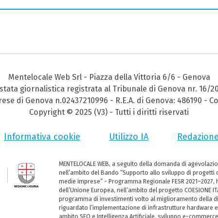
Mentelocale Web Srl - Piazza della Vittoria 6/6 - Genova
stata giornalistica registrata al Tribunale di Genova nr. 16/2
prese di Genova n.02437210996 - R.E.A. di Genova: 486190 - Co
Copyright © 2025 (V3) - Tutti i diritti riservati
Informativa cookie
Utilizzo IA
Redazion
MENTELOCALE WEB, a seguito della domanda di agevolazio
nell’ambito del Bando “Supporto allo sviluppo di progetti d
medie imprese” - Programma Regionale FESR 2021–2027, ha
dell’Unione Europea, nell’ambito del progetto COESIONE ITA
programma di investimenti volto al miglioramento della dig
riguardato l’implementazione di infrastrutture hardware e
ambito SEO e Intelligenza Artificiale, sviluppo e-commerc