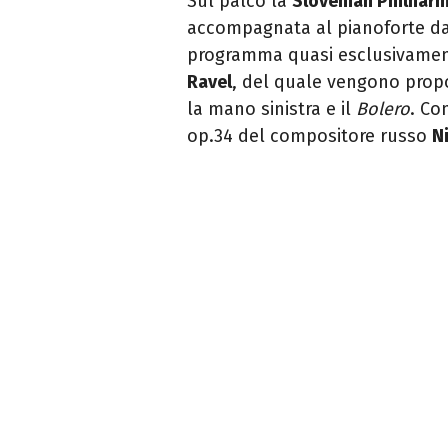
Sul palco la
Slovenian Philhar
accompagnata al pianoforte d
programma quasi esclusivamen
Ravel
, del quale vengono prop
la mano sinistra e il
Bolero
. Co
op.34 del compositore russo
N