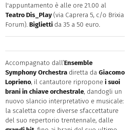
l'appuntamento è alle ore
21.00
al
Teatro Dis_Play
(via Caprera 5, c/o Brixia
Forum).
Biglietti
da 35 a 50 euro.
Accompagnato dall’
Ensemble
Symphony Orchestra
diretta da
Giacomo
Loprieno
, i
l cantautore ripropone
i suoi
brani in chiave orchestrale
, dandogli un
nuovo slancio interpretativo e musicale:
la scaletta copre diverse sfaccettature
del suo repertorio trentennale, dalle
grandi hit
, fino ai brani del suo ultimo