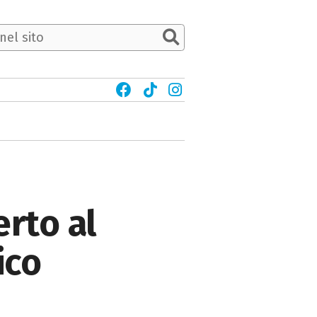
erto al
ico