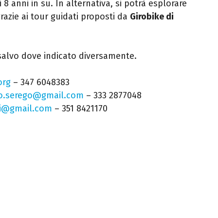
i 8 anni in su. In alternativa, si potrà esplorare
 grazie ai tour guidati proposti da
Girobike di
, salvo dove indicato diversamente.
org
– 347 6048383
o.serego@gmail.com
– 333 2877048
li@gmail.com
– 351 8421170