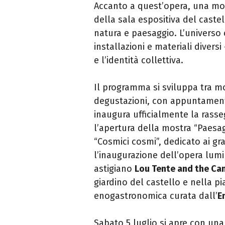
Accanto a quest’opera, una most
della sala espositiva del caste
natura e paesaggio. L’universo c
installazioni e materiali divers
e l’identità collettiva.
Il programma si sviluppa tra mos
degustazioni, con appuntamenti 
inaugura ufficialmente la rasse
l’apertura della mostra “Paesagg
“Cosmici cosmi”, dedicato ai gr
l’inaugurazione dell’opera lumin
astigiano
Lou Tente and the Ca
giardino del castello e nella pi
enogastronomica curata dall’
E
Sabato 5 luglio si apre con una