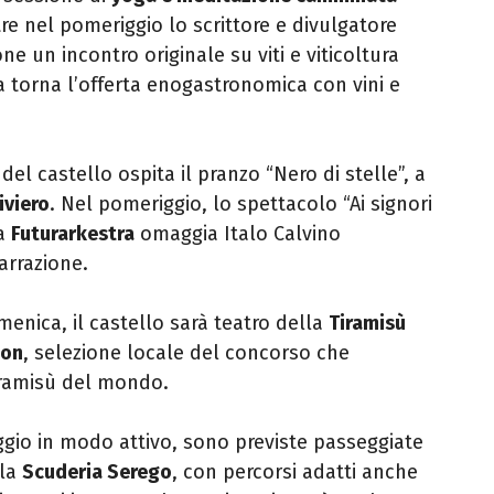
re nel pomeriggio lo scrittore e divulgatore
e un incontro originale su viti e viticoltura
a torna l’offerta enogastronomica con vini e
del castello ospita il pranzo “Nero di stelle”, a
iviero
. Nel pomeriggio, lo spettacolo “Ai signori
a
Futurarkestra
omaggia Italo Calvino
arrazione.
menica, il castello sarà teatro della
Tiramisù
ion
, selezione locale del concorso che
tiramisù del mondo.
aggio in modo attivo, sono previste passeggiate
lla
Scuderia Serego
, con percorsi adatti anche