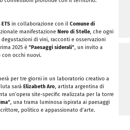
o connessioni profonde con il territorio.
 ETS
in collaborazione con il
Comune di
adizionale manifestazione
Nero di Stelle
, che ogni
 degustazioni di vini, racconti e osservazioni
prima 2025 è
"Paesaggi siderali"
, un invito a
 con occhi nuovi.
erà per tre giorni in un laboratorio creativo a
oluta sarà
Elizabeth Aro
, artista argentina di
ta un’opera site-specific realizzata per la torre
nima"
, una trama luminosa ispirata ai paesaggi
scrittore, politico e appassionato d’arte.