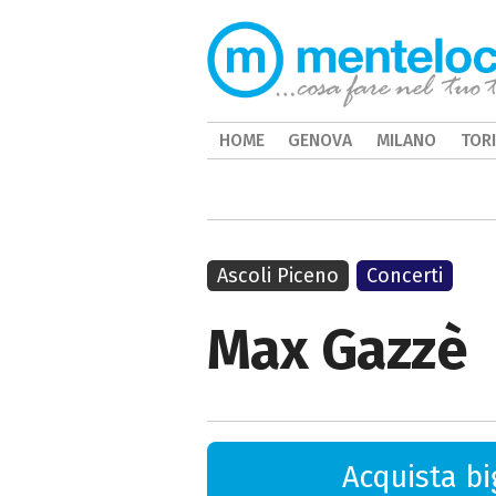
HOME
GENOVA
MILANO
TOR
Ascoli Piceno
Concerti
Max Gazzè
Acquista big