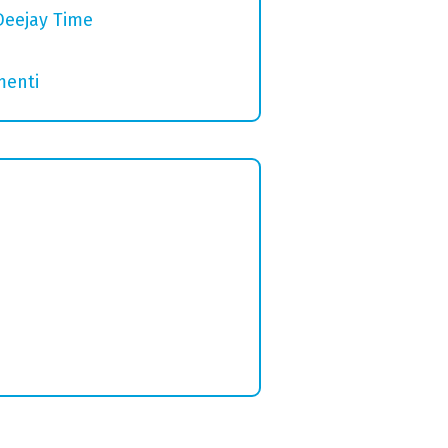
Deejay Time
menti