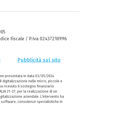
005
dice Fiscale / P.Iva 02437210996
e
Pubblicità sul sito
ne presentata in data 03/05/2024
i digitalizzazione nelle micro, piccole e
 ricevuto il sostegno finanziario
LIA 21–27, per la realizzazione di un
italizzazione aziendale. L’intervento ha
 software, consulenze specialistiche in
e