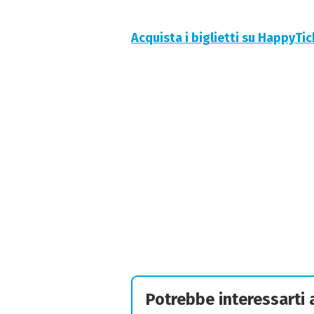
Acquista i biglietti su HappyTi
Potrebbe interessarti