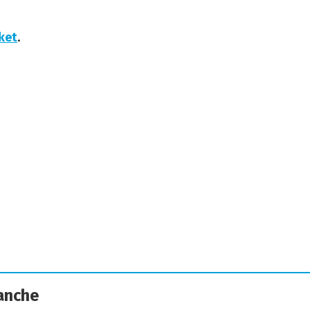
cket
.
 anche