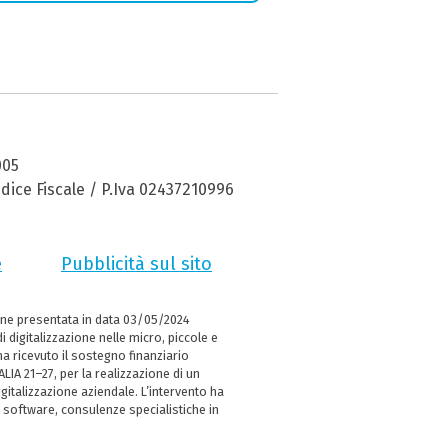
005
dice Fiscale / P.Iva 02437210996
e
Pubblicità sul sito
ne presentata in data 03/05/2024
i digitalizzazione nelle micro, piccole e
 ricevuto il sostegno finanziario
LIA 21–27, per la realizzazione di un
italizzazione aziendale. L’intervento ha
 software, consulenze specialistiche in
e