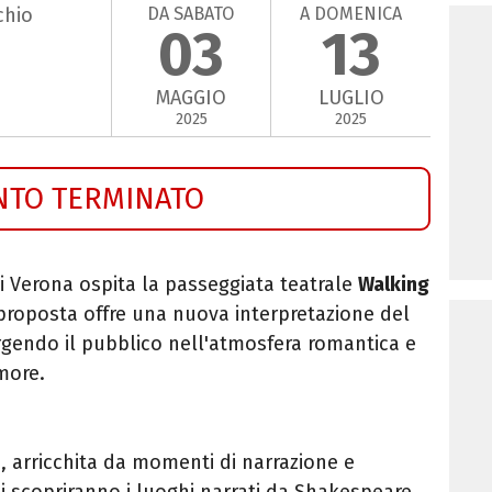
DA SABATO
A DOMENICA
chio
03
13
MAGGIO
LUGLIO
2025
2025
NTO TERMINATO
di Verona ospita la passeggiata teatrale
Walking
proposta offre una nuova interpretazione del
gendo il pubblico nell'atmosfera romantica e
amore.
 arricchita da momenti di narrazione e
si scopriranno i luoghi narrati da Shakespeare