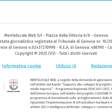
Mentelocale Web Srl - Piazza della Vittoria 6/6 - Genova
stata giornalistica registrata al Tribunale di Genova nr. 16/2
prese di Genova n.02437210996 - R.E.A. di Genova: 486190 - Co
Copyright © 2025 (V3) - Tutti i diritti riservati
Informativa cookie
Utilizzo IA
Redazion
MENTELOCALE WEB, a seguito della domanda di agevolazio
nell’ambito del Bando “Supporto allo sviluppo di progetti d
medie imprese” - Programma Regionale FESR 2021–2027, ha
dell’Unione Europea, nell’ambito del progetto COESIONE ITA
programma di investimenti volto al miglioramento della dig
riguardato l’implementazione di infrastrutture hardware e
ambito SEO e Intelligenza Artificiale, sviluppo e-commerc