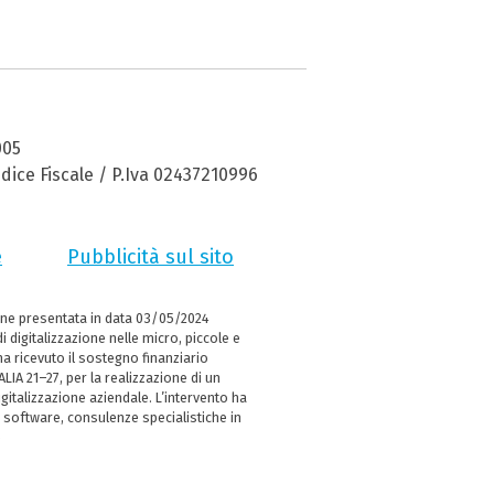
005
dice Fiscale / P.Iva 02437210996
e
Pubblicità sul sito
ne presentata in data 03/05/2024
i digitalizzazione nelle micro, piccole e
 ricevuto il sostegno finanziario
LIA 21–27, per la realizzazione di un
italizzazione aziendale. L’intervento ha
 software, consulenze specialistiche in
e