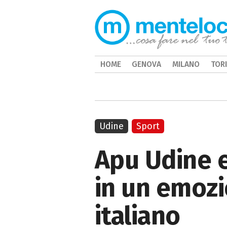
HOME
GENOVA
MILANO
TOR
Udine
Sport
Apu Udine e
in un emozi
italiano