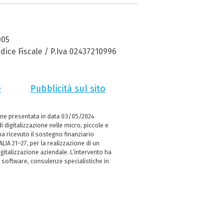
005
dice Fiscale / P.Iva 02437210996
e
Pubblicità sul sito
ne presentata in data 03/05/2024
i digitalizzazione nelle micro, piccole e
 ricevuto il sostegno finanziario
LIA 21–27, per la realizzazione di un
italizzazione aziendale. L’intervento ha
 software, consulenze specialistiche in
e