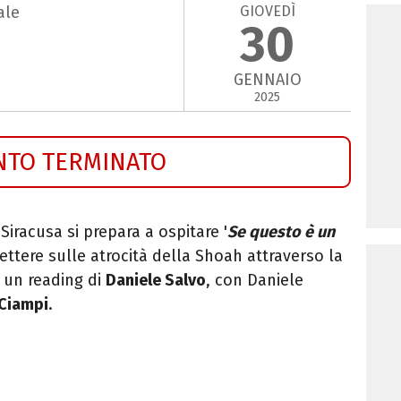
GIOVEDÌ
ale
30
GENNAIO
2025
NTO TERMINATO
iracusa si prepara a ospitare '
Se questo è un
flettere sulle atrocità della Shoah attraverso la
i un reading di
Daniele Salvo
, con Daniele
 Ciampi
.