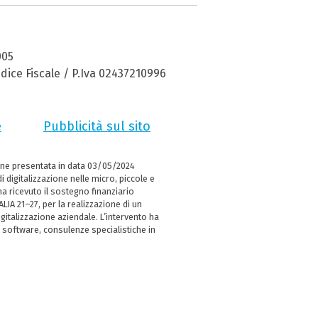
005
dice Fiscale / P.Iva 02437210996
e
Pubblicità sul sito
ne presentata in data 03/05/2024
i digitalizzazione nelle micro, piccole e
 ricevuto il sostegno finanziario
LIA 21–27, per la realizzazione di un
italizzazione aziendale. L’intervento ha
 software, consulenze specialistiche in
e