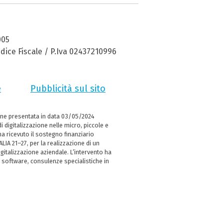
005
dice Fiscale / P.Iva 02437210996
e
Pubblicità sul sito
ne presentata in data 03/05/2024
i digitalizzazione nelle micro, piccole e
 ricevuto il sostegno finanziario
LIA 21–27, per la realizzazione di un
italizzazione aziendale. L’intervento ha
 software, consulenze specialistiche in
e