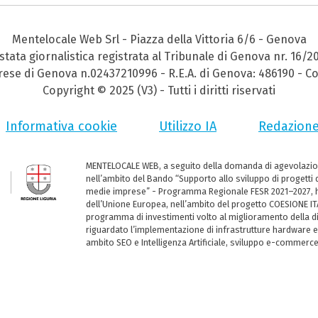
Mentelocale Web Srl - Piazza della Vittoria 6/6 - Genova
stata giornalistica registrata al Tribunale di Genova nr. 16/2
prese di Genova n.02437210996 - R.E.A. di Genova: 486190 - Co
Copyright © 2025 (V3) - Tutti i diritti riservati
Informativa cookie
Utilizzo IA
Redazion
MENTELOCALE WEB, a seguito della domanda di agevolazio
nell’ambito del Bando “Supporto allo sviluppo di progetti d
medie imprese” - Programma Regionale FESR 2021–2027, ha
dell’Unione Europea, nell’ambito del progetto COESIONE ITA
programma di investimenti volto al miglioramento della dig
riguardato l’implementazione di infrastrutture hardware e
ambito SEO e Intelligenza Artificiale, sviluppo e-commerc