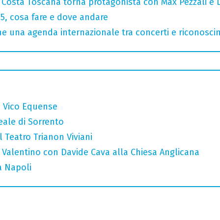
: Costa Toscana torna protagonista con Max Pezzali e 
, cosa fare e dove andare
 una agenda internazionale tra concerti e riconosci
a Vico Equense
eale di Sorrento
l Teatro Trianon Viviani
 Valentino con Davide Cava alla Chiesa Anglicana
a Napoli