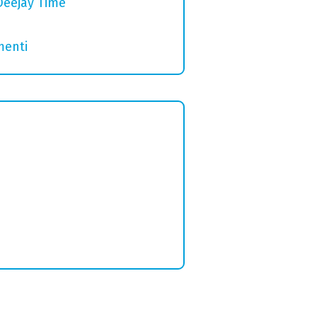
Deejay Time
menti