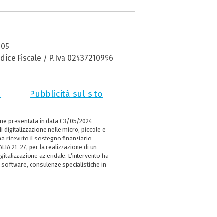
005
dice Fiscale / P.Iva 02437210996
e
Pubblicità sul sito
ne presentata in data 03/05/2024
i digitalizzazione nelle micro, piccole e
 ricevuto il sostegno finanziario
LIA 21–27, per la realizzazione di un
italizzazione aziendale. L’intervento ha
 software, consulenze specialistiche in
e