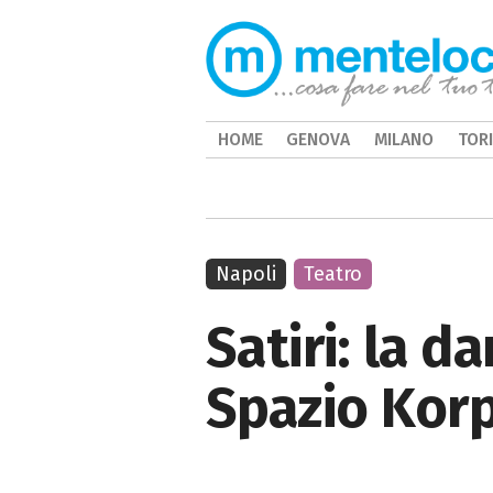
HOME
GENOVA
MILANO
TOR
Napoli
Teatro
Satiri: la d
Spazio Korp