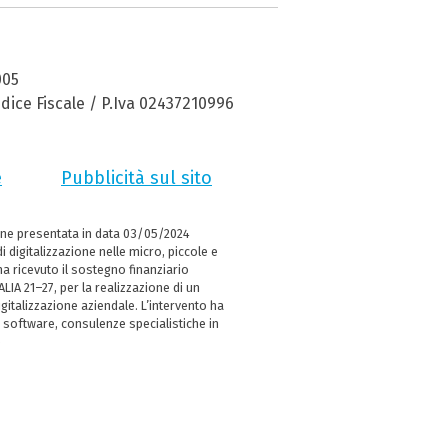
005
dice Fiscale / P.Iva 02437210996
e
Pubblicità sul sito
ne presentata in data 03/05/2024
i digitalizzazione nelle micro, piccole e
 ricevuto il sostegno finanziario
LIA 21–27, per la realizzazione di un
italizzazione aziendale. L’intervento ha
 software, consulenze specialistiche in
e