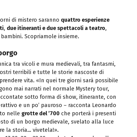
iorni di mistero saranno
quattro esperienze
ti
,
due itineranti e due spettacoli a teatro
,
 e bambini. Scopriamole insieme.
 borgo
nica tra vicoli e mura medievali, tra fantasmi,
tri terribili e tutte le storie nascoste di
ndere vita. «In quei tre giorni sarà possibile
gono mai narrati nel normale Mystery tour,
raccontate sotto forma di show, itinerante, con
terattivo e un po’ pauroso – racconta Leonardo
ato nelle
grotte del ’700
che porterà i presenti
osto di un borgo medievale, svelato alla luce
e la storia… vivetela!».