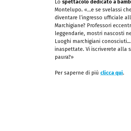
Lo
spettacolo dedicato a bambi
Montelupo. «
…
e se svelassi ch
diventare l’ingresso ufficiale a
Marchigiane? Professori eccentric
leggendarie, mostri nascosti ne
Luoghi marchigiani conosciuti
inaspettate. Vi iscriverete alla
paura?»
Per saperne di più
clicca qui
.