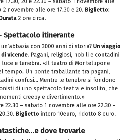
re 17.30, 20 e 22.30 – sabato 1 novembre alle
a 2 novembre alle ore 17.30 e 20.
Biglietto
:
Durata
2 ore circa.
 Spettacolo itinerante
un’abbazia con 3000 anni di storia?
Un viaggio
 di vicende
. Pagani, religiosi, nobili e contadini
ra luce e tenebra. «Il teatro di Montelupone
el tempo. Un ponte traballante tra pagani,
ontadini confusi… Mentre le tenebre si fondono
onisti di uno spettacolo teatrale insolito, che
, momenti creepy e divertimento.»
ore 22.30 – sabato 1 novembre alle ore 22.30 –
20.30.
Biglietto
intero 10euro, ridotto 8 euro.
tastiche...e dove trovarle