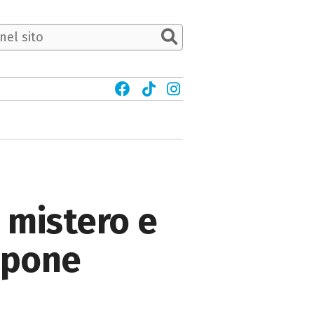
 mistero e
upone