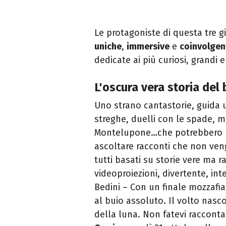
Le protagoniste di questa tre g
uniche
,
immersive
e
coinvolgen
dedicate ai più curiosi, grandi
L'oscura vera storia del
Uno strano cantastorie, guida u
streghe, duelli con le spade, mos
Montelupone…che potrebbero pre
ascoltare racconti che non ven
tutti basati su storie vere ma 
videoproiezioni, divertente, in
Bedini – Con un finale mozzafi
al buio assoluto. Il volto nasc
della luna. Non fatevi raccontar