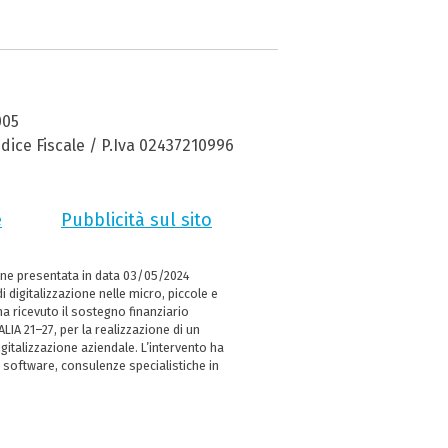
005
dice Fiscale / P.Iva 02437210996
e
Pubblicità sul sito
ne presentata in data 03/05/2024
i digitalizzazione nelle micro, piccole e
 ricevuto il sostegno finanziario
LIA 21–27, per la realizzazione di un
italizzazione aziendale. L’intervento ha
 software, consulenze specialistiche in
e