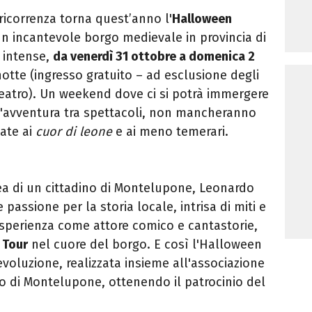
ricorrenza torna quest’anno l'
Halloween
un incantevole borgo medievale in provincia di
e intense,
da venerdì 31 ottobre a domenica 2
i notte (ingresso gratuito – ad esclusione degli
a teatro). Un weekend dove ci si potrà immergere
l'avventura tra spettacoli, non mancheranno
cate ai
cuor di leone
e ai meno temerari.
dea di un cittadino di Montelupone, Leonardo
assione per la storia locale, intrisa di miti e
sperienza come attore comico e cantastorie,
 Tour
nel cuore del borgo. E così l'Halloween
evoluzione, realizzata insieme all'associazione
co di Montelupone, ottenendo il patrocinio del