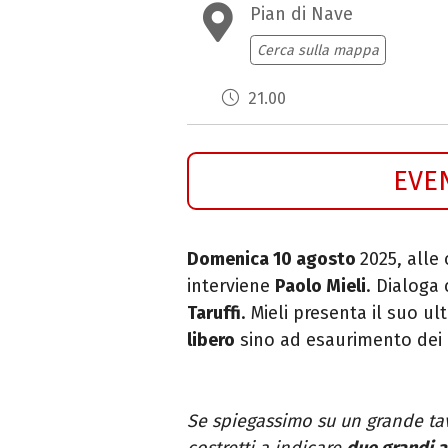
Pian di Nave
Cerca sulla mappa
21.00
EVE
Domenica 10 agosto
2025, alle 
interviene
Paolo Mieli
. Dialoga
Taruffi
. Mieli presenta il suo ul
libero
sino ad esaurimento dei p
Se spiegassimo su un grande t
costretti a indicare
due grandi
a