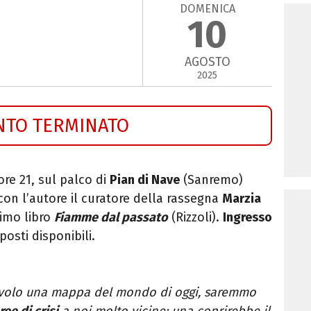
DOMENICA
10
AGOSTO
2025
NTO TERMINATO
ore 21, sul palco di
Pian di Nave
(Sanremo)
 con l’autore il curatore della rassegna
Marzia
timo libro
Fiamme dal passato
(Rizzoli).
Ingresso
osti disponibili.
avolo una mappa del mondo di oggi, saremmo
ree di crisi
a noi molto vicine: una coprirebbe il