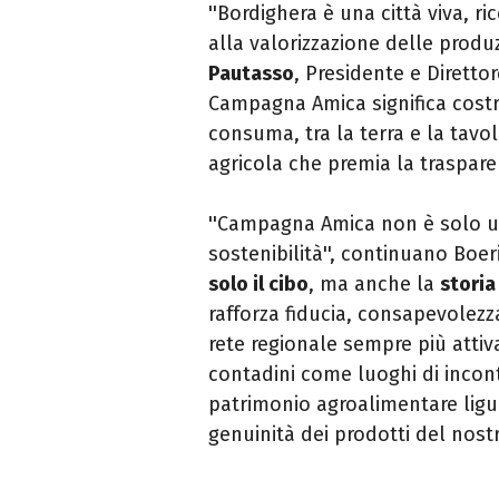
''Bordighera è una città viva, ri
alla valorizzazione delle produz
Pautasso
, Presidente e Direttor
Campagna Amica significa costru
consuma, tra la terra e la tav
agricola che premia la trasparenz
''Campagna Amica non è solo un
sostenibilità'', continuano Boer
solo il cibo
, ma anche la
storia
rafforza fiducia, consapevolezz
rete regionale sempre più attiva
contadini come luoghi di incon
patrimonio agroalimentare ligu
genuinità dei prodotti del nostr