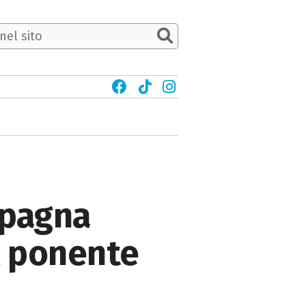
mpagna
l ponente