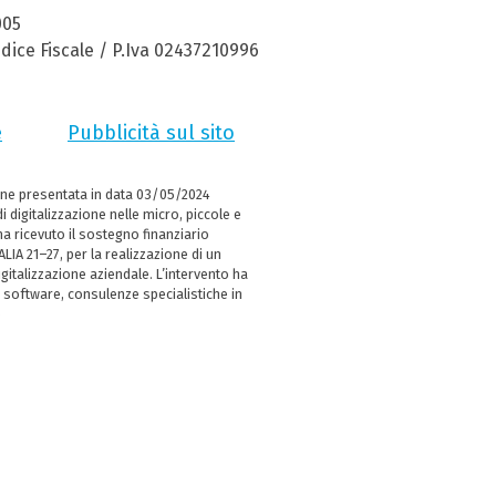
005
dice Fiscale / P.Iva 02437210996
e
Pubblicità sul sito
ne presentata in data 03/05/2024
i digitalizzazione nelle micro, piccole e
 ricevuto il sostegno finanziario
LIA 21–27, per la realizzazione di un
italizzazione aziendale. L’intervento ha
 software, consulenze specialistiche in
e