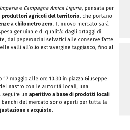
 Imperia
e
Campagna Amica Liguria
, pensata per
i
produttori agricoli del territorio
, che portano
enze a chilometro zero
. Il nuovo mercato sarà
pesa genuina e di qualità: dagli ortaggi di
e, dai peperoncini selvatici alle conserve fatte
le valli all’olio extravergine taggiasco, fino al
.
o 17 maggio alle ore 10.30 in piazza Giuseppe
 del nastro con le autorità locali, una
 a seguire un
aperitivo a base di prodotti locali
 I banchi del mercato sono aperti per tutta la
ustazione e acquisto
.