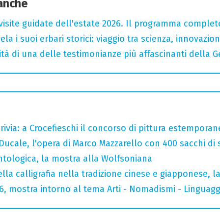
 anche
le visite guidate dell'estate 2026. Il programma complet
la i suoi erbari storici: viaggio tra scienza, innovazi
osità di una delle testimonianze più affascinanti della
crivia: a Crocefieschi il concorso di pittura estemporane
Ducale, l'opera di Marco Mazzarello con 400 sacchi di 
tologica, la mostra alla Wolfsoniana
della calligrafia nella tradizione cinese e giapponese, 
026, mostra intorno al tema Arti - Nomadismi - Linguagg