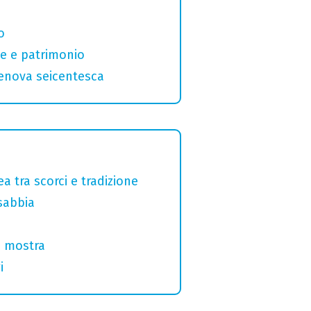
o
one e patrimonio
 Genova seicentesca
a tra scorci e tradizione
sabbia
la mostra
i