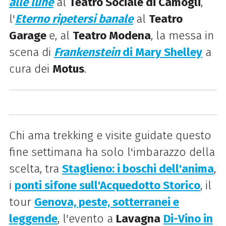
alle lune
al
Teatro Sociale di Camogli
,
l'
Eterno ripetersi banale
al
Teatro
Garage
e, al
Teatro Modena
, la messa in
scena di
Frankenstein
di Mary Shelley
a
cura dei
Motus
.
Chi ama trekking e visite guidate questo
fine settimana ha solo l'imbarazzo della
scelta, tra
Staglieno: i boschi dell'anima
,
i
ponti sifone sull'Acquedotto Storico
, il
tour
Genova, peste, sotterranei e
leggende
, l'evento a
Lavagna
Di-Vino in