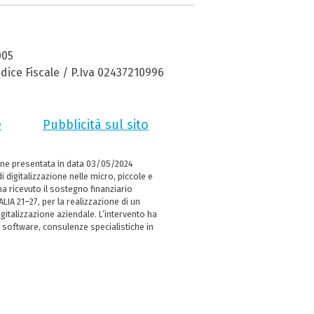
005
dice Fiscale / P.Iva 02437210996
e
Pubblicità sul sito
ne presentata in data 03/05/2024
i digitalizzazione nelle micro, piccole e
 ricevuto il sostegno finanziario
LIA 21–27, per la realizzazione di un
italizzazione aziendale. L’intervento ha
 software, consulenze specialistiche in
e