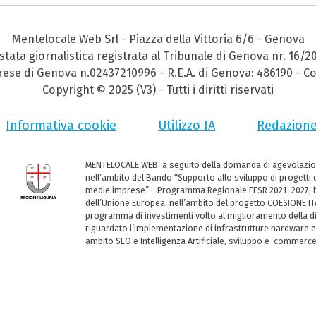
Mentelocale Web Srl - Piazza della Vittoria 6/6 - Genova
stata giornalistica registrata al Tribunale di Genova nr. 16/2
prese di Genova n.02437210996 - R.E.A. di Genova: 486190 - Co
Copyright © 2025 (V3) - Tutti i diritti riservati
Informativa cookie
Utilizzo IA
Redazion
MENTELOCALE WEB, a seguito della domanda di agevolazio
nell’ambito del Bando “Supporto allo sviluppo di progetti d
medie imprese” - Programma Regionale FESR 2021–2027, ha
dell’Unione Europea, nell’ambito del progetto COESIONE ITA
programma di investimenti volto al miglioramento della dig
riguardato l’implementazione di infrastrutture hardware e
ambito SEO e Intelligenza Artificiale, sviluppo e-commerc