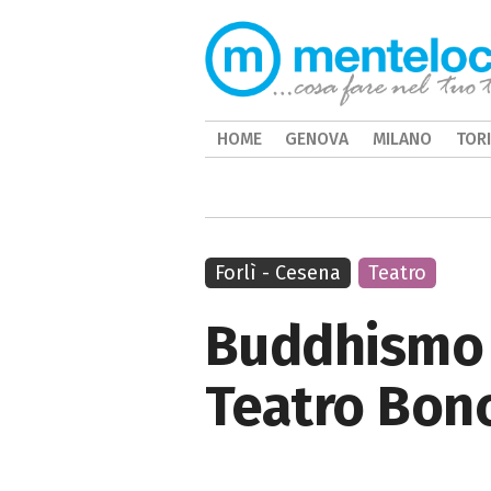
HOME
GENOVA
MILANO
TOR
Forlì - Cesena
Teatro
Buddhismo 
Teatro Bonc