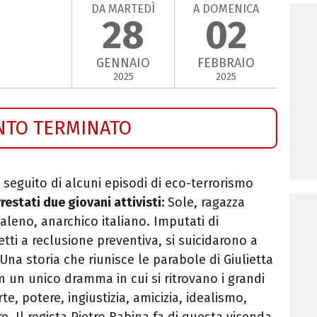
DA MARTEDÌ
A DOMENICA
28
02
GENNAIO
FEBBRAIO
2025
2025
NTO TERMINATO
 seguito di alcuni episodi di eco-terrorismo
restati due giovani attivisti:
Sole, ragazza
leno, anarchico italiano. Imputati di
tti a reclusione preventiva, si suicidarono a
 Una storia che riunisce le parabole di Giulietta
n un unico dramma in cui si ritrovano i grandi
e, potere, ingiustizia, amicizia, idealismo,
. Il regista Pietro Babina fa di questa vicenda