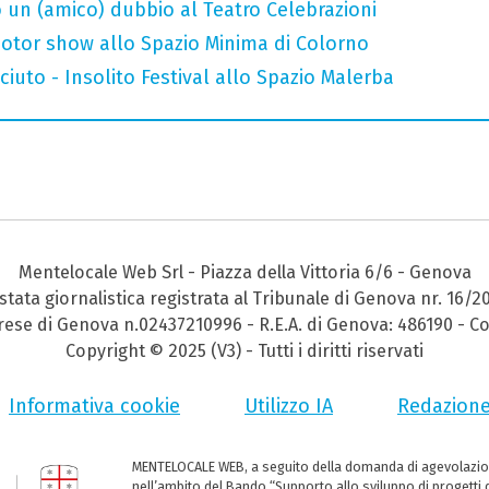
 un (amico) dubbio al Teatro Celebrazioni
otor show allo Spazio Minima di Colorno
uto - Insolito Festival allo Spazio Malerba
Mentelocale Web Srl - Piazza della Vittoria 6/6 - Genova
stata giornalistica registrata al Tribunale di Genova nr. 16/2
prese di Genova n.02437210996 - R.E.A. di Genova: 486190 - Co
Copyright © 2025 (V3) - Tutti i diritti riservati
Informativa cookie
Utilizzo IA
Redazion
MENTELOCALE WEB, a seguito della domanda di agevolazio
nell’ambito del Bando “Supporto allo sviluppo di progetti d