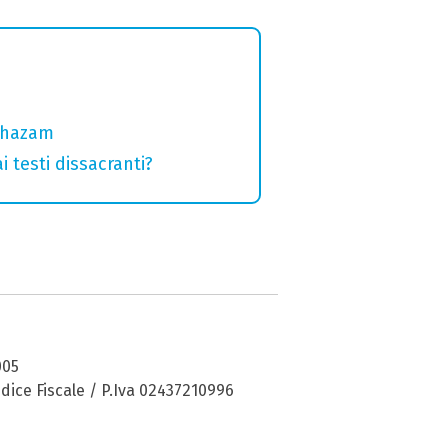
 Shazam
 testi dissacranti?
005
dice Fiscale / P.Iva 02437210996