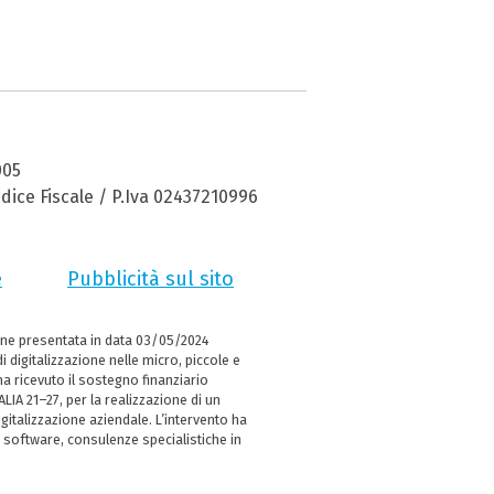
005
dice Fiscale / P.Iva 02437210996
e
Pubblicità sul sito
ne presentata in data 03/05/2024
i digitalizzazione nelle micro, piccole e
 ricevuto il sostegno finanziario
LIA 21–27, per la realizzazione di un
italizzazione aziendale. L’intervento ha
 software, consulenze specialistiche in
e