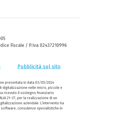
005
dice Fiscale / P.Iva 02437210996
e
Pubblicità sul sito
ne presentata in data 03/05/2024
i digitalizzazione nelle micro, piccole e
 ricevuto il sostegno finanziario
LIA 21–27, per la realizzazione di un
italizzazione aziendale. L’intervento ha
 software, consulenze specialistiche in
e