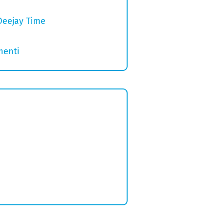
Deejay Time
menti