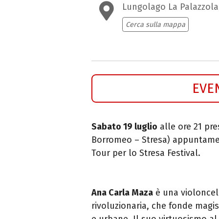
Lungolago La Palazzola
Cerca sulla mappa
EVE
Sabato 19 luglio
alle ore 21 pr
Borromeo – Stresa)
appuntamen
Tour per lo Stresa Festival.
Ana Carla Maza
è una violoncel
rivoluzionaria, che fonde magis
e urbane. Il suo virtuosismo al