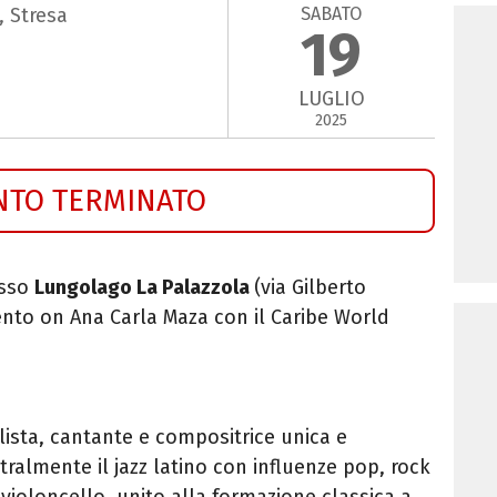
SABATO
, Stresa
19
LUGLIO
2025
NTO TERMINATO
esso
Lungolago La Palazzola
(
via Gilberto
to on Ana Carla Maza con il Caribe World
lista, cantante e compositrice unica e
tralmente il jazz latino con influenze pop, rock
 violoncello, unito alla formazione classica a