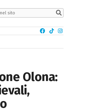
lione Olona:
evali,
io