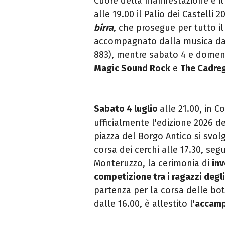
Cuore della manifestazione è i
alle 19.00 il Palio dei Castelli
birra
, che prosegue per tutto i
accompagnato dalla musica dal
883), mentre sabato 4 e domeni
Magic Sound Rock
e
The Cadre
Sabato 4 luglio
alle 21.00, in C
ufficialmente l'edizione 2026 de
piazza del Borgo Antico si svolg
corsa dei cerchi alle 17.30, seg
Monteruzzo, la cerimonia di
inv
competizione tra i ragazzi degli
partenza per la corsa delle bo
dalle 16.00, è allestito l'
accamp