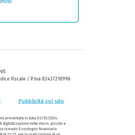
ficio
005
dice Fiscale / P.Iva 02437210996
e
Pubblicità sul sito
ne presentata in data 03/05/2024
i digitalizzazione nelle micro, piccole e
 ricevuto il sostegno finanziario
LIA 21–27, per la realizzazione di un