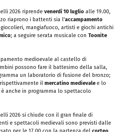
elli 2026 riprende
v
enerdì 10 luglio
alle 19.00,
 riaprono i battenti sia l'
accampamento
 giocolieri, mangiafuoco, artisti e giochi antichi
mico
; a seguire serata musicale con
Toonite
pamento medioevale al castello di
mbini possono fare il battesimo della salla,
ogramma un laboratorio di fusione del bronzo;
 rispettivamente il
mercatino medievale
e lo
a è anche in programma lo spettacolo
lli 2026 si chiude con il gran finale di
enti e spettacoli medievali sono previsti dalle
ssato per le 17.00 con la partenza del
corteo