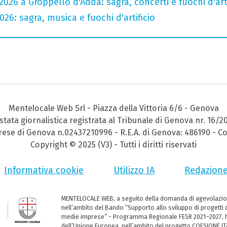
026 a Groppello d'Adda: sagra, concerti e fuochi d'arti
26: sagra, musica e fuochi d'artificio
Mentelocale Web Srl - Piazza della Vittoria 6/6 - Genova
stata giornalistica registrata al Tribunale di Genova nr. 16/2
prese di Genova n.02437210996 - R.E.A. di Genova: 486190 - Co
Copyright © 2025 (V3) - Tutti i diritti riservati
Informativa cookie
Utilizzo IA
Redazion
MENTELOCALE WEB, a seguito della domanda di agevolazio
nell’ambito del Bando “Supporto allo sviluppo di progetti d
medie imprese” - Programma Regionale FESR 2021–2027, ha
dell’Unione Europea, nell’ambito del progetto COESIONE ITA