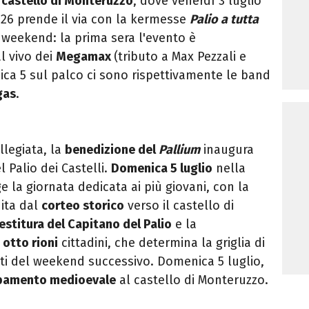
l
castello di Monteruzzo
, dove venerdì 3 luglio
 2026 prende il via con la kermesse
Palio a tutta
l weekend: la prima sera l'evento è
 vivo dei
Megamax
(tributo a Max Pezzali e
ca 5 sul palco ci sono rispettivamente le band
gas
.
ollegiata, la
benedizione del
Pallium
inaugura
l Palio dei Castelli.
Domenica 5 luglio
nella
e la giornata dedicata ai più giovani, con la
uita dal
corteo storico
verso il castello di
estitura del Capitano del Palio
e la
 otto rioni
cittadini, che determina la griglia di
tti del weekend successivo. Domenica 5 luglio,
amento medioevale
al castello di Monteruzzo.