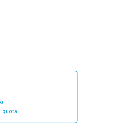
eo
in quota