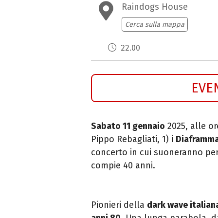
Raindogs House
Cerca sulla mappa
22.00
EVE
Sabato 11 gennaio
2025, alle o
Pippo Rebagliati, 1) i
Diaframm
concerto in cui suoneranno per 
compie 40 anni.
Pionieri della
dark wave italian
anni 80
. Una lunga parabola, da 