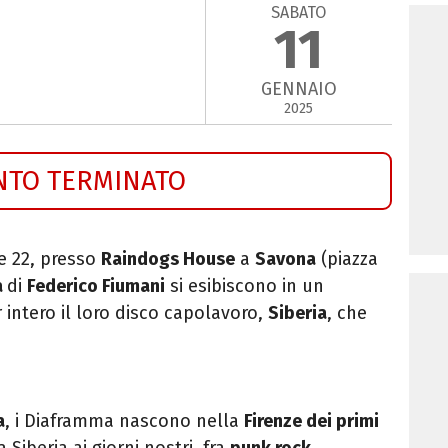
SABATO
11
GENNAIO
2025
NTO TERMINATO
re 22, presso
Raindogs House
a
Savona
(
piazza
a
di
Federico Fiumani
si esibiscono in un
intero il loro disco capolavoro,
Siberia
, che
a
, i Diaframma nascono nella
Firenze dei primi
Siberia ai giorni nostri, fra
punk rock