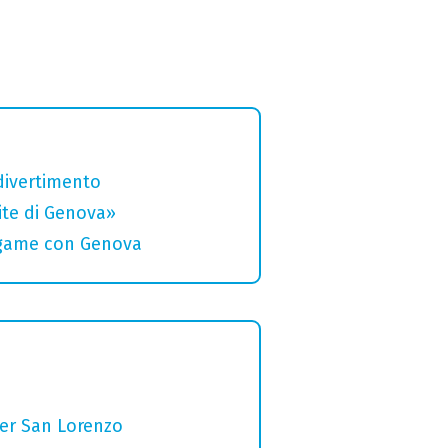
divertimento
rite di Genova»
legame con Genova
per San Lorenzo