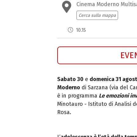
Cinema Moderno Multis
Cerca sulla mappa
10.15
EVE
Sabato 30
e
domenica 31 agos
Moderno
di Sarzana (v
ia del Ca
è in programma
Le emozioni inv
Minotauro - Istituto di Analisi d
Rosa.
L’
adolescenza è l’età della tem