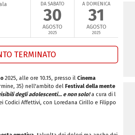
DA SABATO
A DOMENICA
ala
30
31
AGOSTO
AGOSTO
2025
2025
NTO TERMINATO
to
2025, alle ore 10.15, presso il
Cinema
rmine, 35) nell'ambito del
Festival della mente
isibili degli adolescenti… e non solo!
a cura di
l
ei Codici Affettivi, con Loredana Cirillo e Filippo
pesta emotiva
, talvolta dei dolori ma anche dei