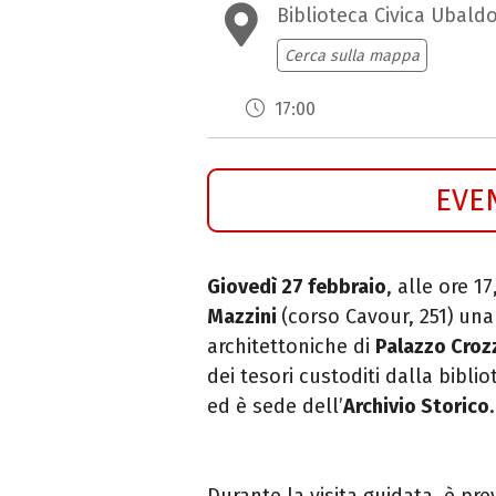
Biblioteca Civica Ubaldo
Cerca sulla mappa
17:00
EVE
Giovedì 27 febbraio
, alle ore 1
Mazzini
(corso Cavour, 251)
un
architettoniche di
Palazzo Croz
dei tesori custoditi dalla bibli
ed è sede dell’
Archivio Storico
.
Durante la visita guidata, è pr