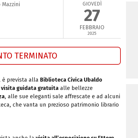
GIOVEDÌ
 Mazzini
27
FEBBRAIO
2025
NTO TERMINATO
7, è prevista alla
Biblioteca Civica Ubaldo
a
visita guidata gratuita
alle bellezze
za
, alle sue eleganti sale affrescate e ad alcuni
oteca, che vanta un prezioso patrimonio librario
evista anche la
visita all’esposizione su Ettore