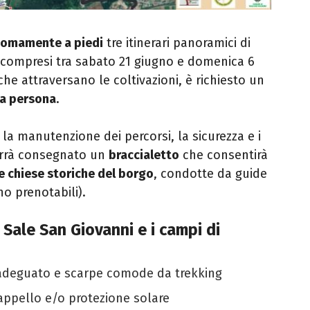
omamente a piedi
tre itinerari panoramici di
d compresi tra sabato 21 giugno e domenica 6
 che attraversano le coltivazioni, è richiesto un
 a persona
.
r la manutenzione dei percorsi, la sicurezza e i
verrà consegnato un
braccialetto
che consentirà
le chiese storiche del borgo
, condotte da guide
no prenotabili).
e Sale San Giovanni e i campi di
adeguato e scarpe comode da trekking
cappello e/o protezione solare