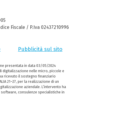
005
dice Fiscale / P.Iva 02437210996
e
Pubblicità sul sito
ne presentata in data 03/05/2024
i digitalizzazione nelle micro, piccole e
 ricevuto il sostegno finanziario
LIA 21–27, per la realizzazione di un
italizzazione aziendale. L’intervento ha
 software, consulenze specialistiche in
e