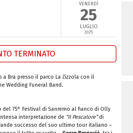
VENERDÌ
25
LUGLIO
2025
NTO TERMINATO
 Bra presso il parco La Zizzola con il
The Wedding Funeral Band.
 del 75° Festival di Sanremo al fianco di Olly
’intensa interpretazione de
“Il Pescatore”
di
grande successo del suo ultimo tour italiano –
vunque il tutto esaurito –
Goran Bregović
, tra i