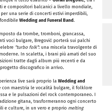
ti e compositori balcanici a livello mondiale,
 per una serie di concerti estivi imperdibili,
fondibile
Wedding and Funeral Band
.
mposto da trombe, tromboni, grancassa,
ti voci bulgare, Bregović porterà sui palchi
 celebre
“turbo folk”
: una miscela travolgente di
moderne. In scaletta, i brani più amati del suo
izioni tratte dagli album più recenti e da
progetto discografico in arrivo.
perienza live sarà proprio la
Wedding and
 con maestria le vocalità bulgare, il folklore
ossa e le pulsazioni del rock contemporaneo. I
 tradizione gitana, trasformeranno ogni concerto
ili e culture, in un vero e proprio
melting