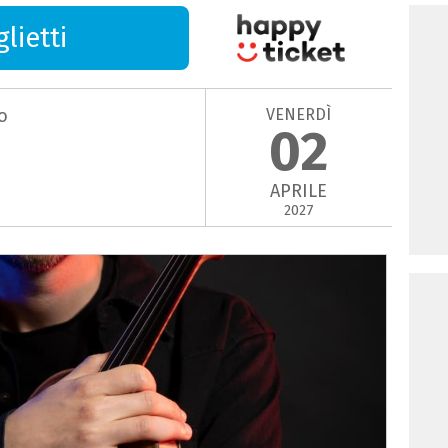
lietti
VENERDÌ
o
02
APRILE
2027