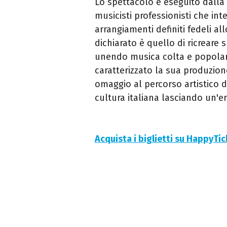
Lo spettacolo è eseguito dall
musicisti professionisti che inte
arrangiamenti definiti fedeli all
dichiarato è quello di ricreare 
unendo musica colta e popolare 
caratterizzato la sua produzio
omaggio al percorso artistico d
cultura italiana lasciando un'er
Acquista i biglietti su HappyTi