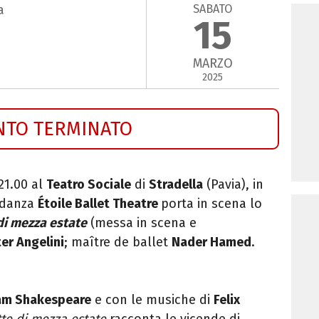
SABATO
a
15
MARZO
2025
NTO TERMINATO
21.00 al
Teatro Sociale
di
Stradella
(Pavia), in
i danza
Étoile Ballet Theatre
porta in scena lo
di mezza estate
(messa in scena e
er Angelini
; maître de ballet
Nader Hamed
.
iam Shakespeare
e con le musiche di
Felix
te di mezza estate
racconta le vicende di