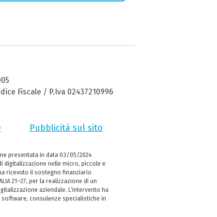
005
dice Fiscale / P.Iva 02437210996
e
Pubblicità sul sito
ne presentata in data 03/05/2024
i digitalizzazione nelle micro, piccole e
 ricevuto il sostegno finanziario
LIA 21–27, per la realizzazione di un
italizzazione aziendale. L’intervento ha
 software, consulenze specialistiche in
e