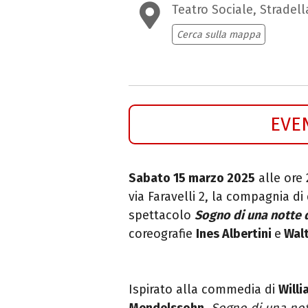
Teatro Sociale, Stradell
Cerca sulla mappa
EVE
Sabato 15 marzo 2025
alle ore 
via Faravelli 2, la compagnia d
spettacolo
Sogno di una notte 
coreografie
Ines Albertini
e
Walt
Ispirato alla commedia di
Will
Mendelssohn
,
Sogno di una not