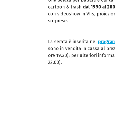
cartoon & trash
dal 1990 al 20
con videoshow in Vhs, proiezion
sorprese.
La serata è inserita n
e
l
program
sono in vendita in cassa al pre
ore 19.30);
per
ulteriori informa
22.00).