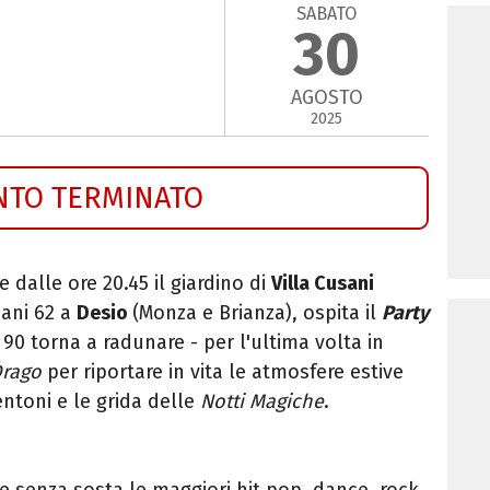
SABATO
30
AGOSTO
2025
NTO TERMINATO
e dalle ore 20.45 il giardino di
Villa Cusani
nani 62 a
Desio
(Monza e Brianza),
ospita il
Party
 90 torna a radunare - per l'ultima volta in
Drago
per riportare in vita le atmosfere estive
mentoni e le grida delle
Notti Magiche
.
e senza sosta le maggiori hit pop, dance, rock,