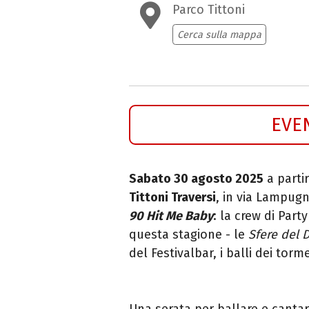
Parco Tittoni
Cerca sulla mappa
EVE
Sabato 30 agosto 2025
a partir
Tittoni Traversi
, in via Lampug
90 Hit Me Baby
:
la crew di Party
questa stagione - le
Sfere del 
del Festivalbar, i balli dei tor
Una serata per ballare e cantar