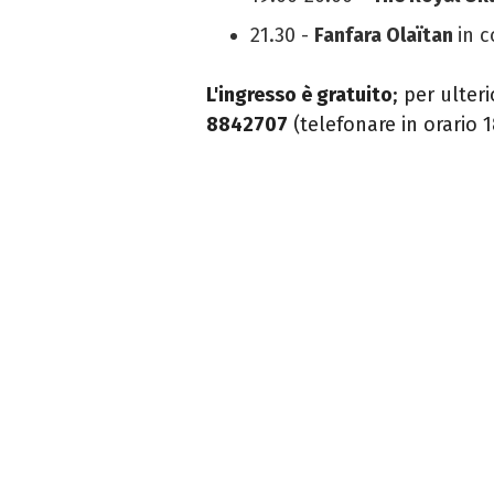
21.30 -
Fanfara Olaïtan
in 
L'ingresso è gratuito
; p
er ulter
8842707
(telefonare in orario 1