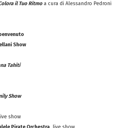
olora il Tuo Ritmo
a cura di Alessandro Pedroni
 benvenuto
llani Show
na Tahiti
mily Show
 live show
lele Pirate Orchestra
, live show