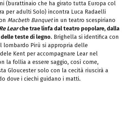
ni (burattinaio che ha girato tutta Europa col
ra per adulti Solo) incontra Luca Radaelli
con
Macbeth Banquet
in un teatro scespiriano
Re Lear
che trae linfa dal teatro popolare, dalla
delle teste di legno
. Brighella si identifica con
il lombardo Pirù si appropria delle
 fedele Kent per accompagnare Lear nel
n la follia a essere saggio, così come,
ta Gloucester solo con la cecità riuscirà a
o dove i ciechi guidano i matti.