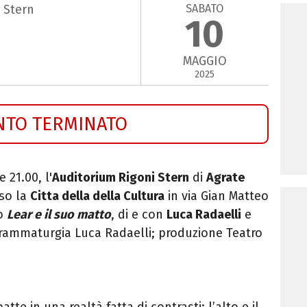
SABATO
 Stern
10
MAGGIO
2025
NTO TERMINATO
e 21.00, l'
Auditorium Rigoni Stern
di
Agrate
sso la
Citta della della Cultura
in via Gian Matteo
lo
Lear e il suo matto
, di e con
Luca Radaelli
e
drammaturgia Luca Radaelli; produzione Teatro
te in una realtà fatta di contrasti: l’alto e il