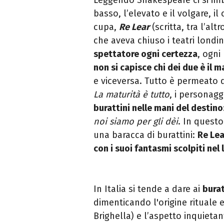
basso, l’elevato e il volgare, il
cupa,
Re Lear
(scritta, tra l’alt
che aveva chiuso i teatri londi
spettatore ogni certezza
, ogni
non si capisce chi dei due è il 
e viceversa. Tutto è permeato 
La maturità è tutto
, i personag
burattini nelle mani del destino
noi siamo per gli dèi
. In questo
una baracca di burattini:
Re Lea
con i suoi fantasmi scolpiti nel
In Italia si tende a dare ai
burat
dimenticando l'origine rituale
Brighella) e l’aspetto inquietan