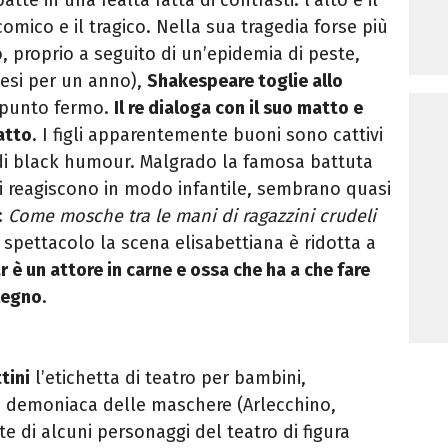
 comico e il tragico. Nella sua tragedia forse più
ro, proprio a seguito di un’epidemia di peste,
nesi per un anno),
Shakespeare toglie allo
 punto fermo.
Il re dialoga con il suo matto e
matto
. I figli apparentemente buoni sono cattivi
di black humour. Malgrado la famosa battuta
gi reagiscono in modo infantile, sembrano quasi
:
Come mosche tra le mani di ragazzini crudeli
 spettacolo la scena elisabettiana è ridotta a
r è un attore in carne e ossa che ha a che fare
 legno
.
tini
l’etichetta di teatro per bambini,
 e demoniaca delle maschere (Arlecchino,
te di alcuni personaggi del teatro di figura