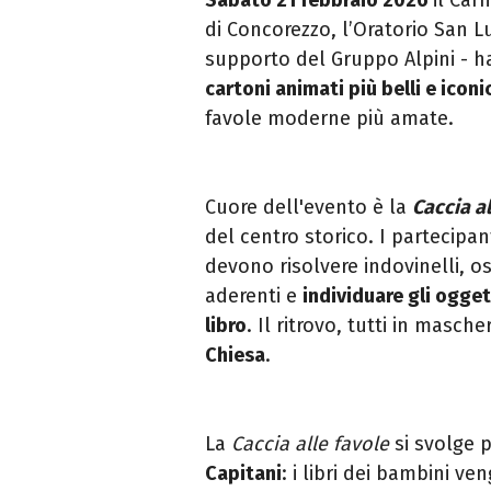
di Concorezzo, l’Oratorio San Lu
supporto del Gruppo Alpini - h
cartoni animati più belli e iconi
favole moderne più amate.
Cuore dell'evento è la
Caccia al
del centro storico. I partecipan
devono risolvere indovinelli, o
aderenti e
individuare gli ogget
libro
. Il ritrovo, tutti in masche
Chiesa
.
La
Caccia alle favole
si svolge 
Capitani
: i libri dei bambini v