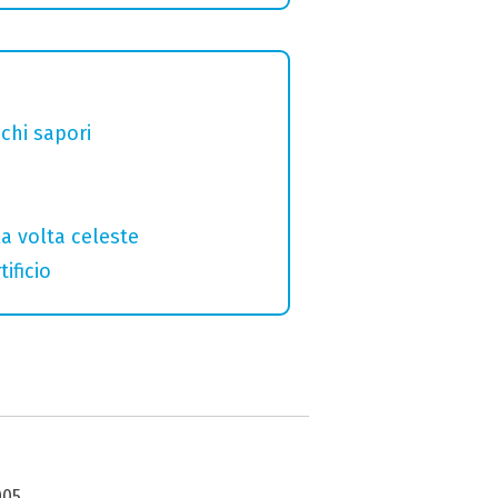
chi sapori
la volta celeste
ificio
005