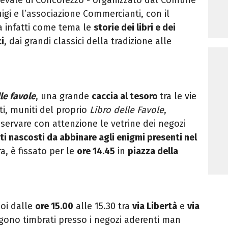
igi e l’associazione Commercianti, con il
a infatti come tema le
storie dei libri e dei
ci
, dai grandi classici della tradizione alle
le favole
, una grande
caccia al tesoro
tra le vie
ti, muniti del proprio
Libro delle Favole
,
sservare con attenzione le vetrine dei negozi
ti nascosti da abbinare agli enigmi presenti nel
ra, è fissato per le
ore 14.45
in
piazza della
poi dalle
ore 15.00
alle 15.30 tra
via Libertà
e
via
engono timbrati presso i negozi aderenti man