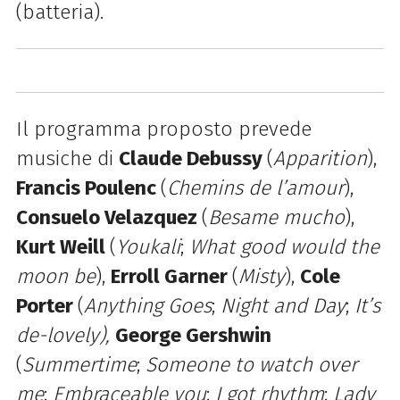
(batteria).
Il programma proposto prevede
musiche di
Claude Debussy
(
Apparition
),
Francis Poulenc
(
Chemins de l’amour
),
Consuelo Velazquez
(
Besame mucho
),
Kurt Weill
(
Youkali
;
What good would the
moon be
),
Erroll Garner
(
Misty
),
Cole
Porter
(
Anything Goes
;
Night and Day
;
It’s
de-lovely),
George Gershwin
(
Summertime
;
Someone to watch over
me
;
Embraceable you
;
I got rhythm
;
Lady