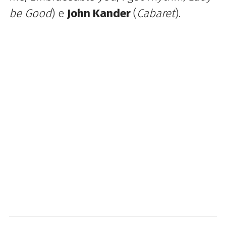
be Good
) e
John Kander
(
Cabaret
).