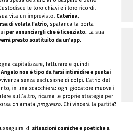
ustodisce le loro chiavi e i loro ricordi.
ua vita un imprevisto.
Caterina,
sa di volata l’atrio
, spalanca la porta
lui
per annunciargli che è licenziato
. La sua
verrà presto sostituito da un’app
.
ogna capitalizzare, fatturare e quindi
n
Angelo non è tipo da farsi intimidire e punta i
avvivenza senza esclusione di colpi.
L’atrio del
nto, in una scacchiera: ogni giocatore muove i
ere sull’altro, ricama le proprie strategie per
 corsa chiamata
progresso
. Chi vincerà la partita?
usseguirsi di
situazioni comiche e poetiche a