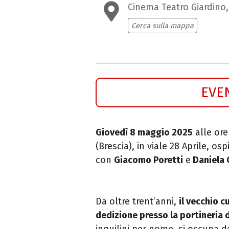
Cinema Teatro Giardino
Cerca sulla mappa
EVE
Giovedì 8 maggio 2025
alle ore
(Brescia), in viale 28 Aprile,
osp
con
Giacomo Poretti
e
Daniela 
Da oltre trent’anni,
il vecchio c
dedizione presso la portineria 
inquilini per nome, si occupa d