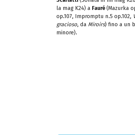
la mag K24) a
F
auré
(Mazurka op
op.107, Impromptu n.5 op.102,
gracioso
, da
Miroirs
) fino a un 
minore).