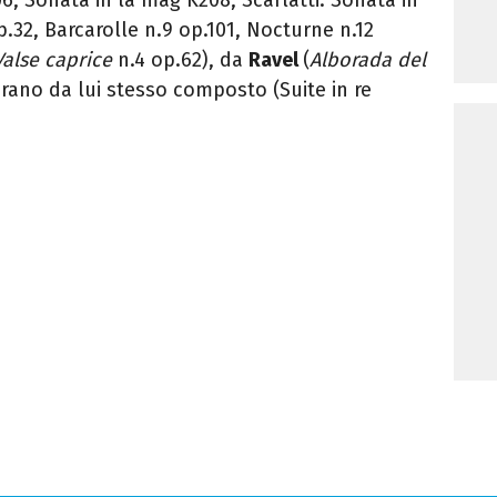
.32, Barcarolle n.9 op.101, Nocturne n.12
Valse caprice
n.4 op.62), da
Ravel
(
Alborada del
brano da lui stesso composto (Suite in re