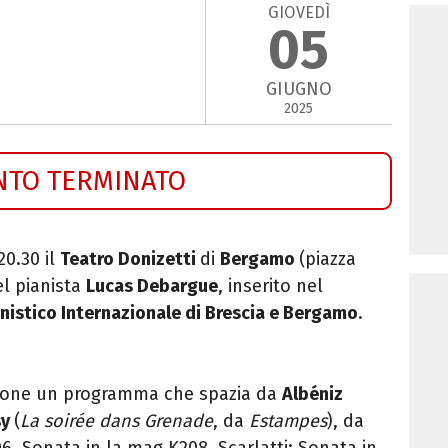
GIOVEDÌ
05
GIUGNO
2025
NTO TERMINATO
20.30 il
Teatro Donizetti
di
Bergamo
(piazza
el pianista
Lucas Debargue
, inserito nel
anistico Internazionale di Brescia e Bergamo
.
sione un programma che spazia da
Albéniz
sy
(
La soirée dans Grenade
, da
Estampes
), da
6, Sonata in la mag K208, Scarlatti: Sonata in