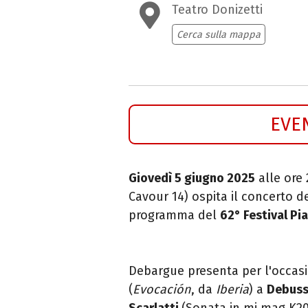
Teatro Donizetti
Cerca sulla mappa
EVE
Giovedì 5 giugno 2025
alle ore 
Cavour 14) ospita il concerto d
programma del
62° Festival Pi
Debargue presenta per l'occa
(
Evocación
, da
Iberia
) a
Debus
Scarlatti
(Sonata in mi mag K20