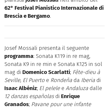
62° Festival Pianistico Internazionale di
Brescia e Bergamo
.
Josef Mossali presenta il seguente
programma
: Sonata K119 in re mag,
Sonata K9 in re min e Sonata K125 in sol
mag di
Domenico Scarlatti
;
Fête-dieu à
Seville
,
El Puerto
e
Rondeña
da
Iberia
di
Isaac Albéniz
;
El pelele
e
Andaluza
dalle
12 danzas españolas
di
Enrique
Granados
;
Pavane pour une infante