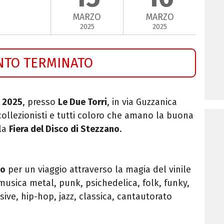
MARZO
MARZO
2025
2025
NTO TERMINATO
 2025
, presso
Le Due Torri
, in v
ia Guzzanica
collezionisti e tutti coloro che
amano la buona
la
Fiera del Disco di Stezzano
.
to
per un viaggio attraverso la magia del vinile
musica metal, punk, psichedelica, folk, funky,
ive, hip-hop, jazz, classica, cantautorato