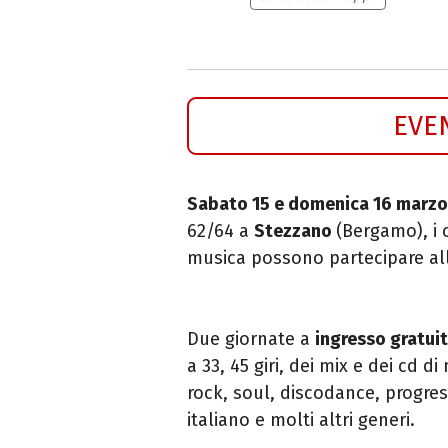
EVE
Sabato 15 e domenica 16 marzo
62/64 a
Stezzano
(Bergamo), i 
musica possono partecipare al
Due giornate a
ingresso gratui
a 33,
45 giri, dei mix e dei cd
di
rock, soul, disco
dance, progress
italiano e
molti altri generi.