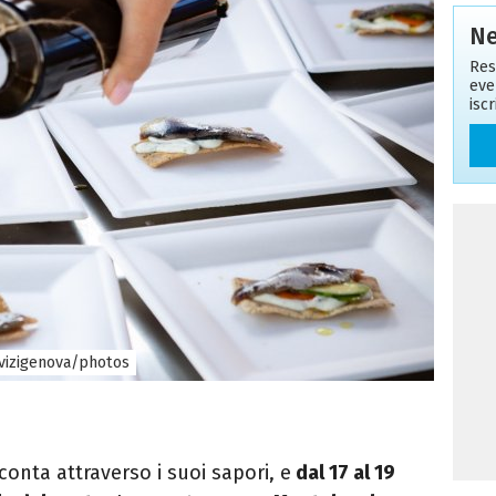
Ne
Res
eve
isc
vizigenova/photos
cconta attraverso i suoi sapori, e
dal 17 al 19