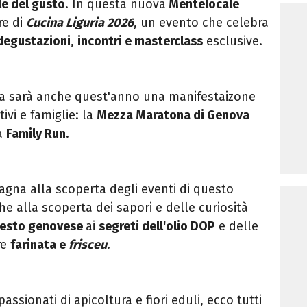
le del gusto
. In questa nuova
Mentelocale
re di
Cucina Liguria 2026
, un evento che celebra
degustazioni
,
incontri e masterclass
esclusive.
a sarà anche quest'anno una manifestaizone
ivi e famiglie: la
Mezza Maratona di Genova
a
Family Run
.
gna alla scoperta degli eventi di questo
e alla scoperta dei sapori e delle curiosità
pesto genovese
ai
segreti dell'olio DOP
e delle
re
farinata e
frisceu
.
assionati di apicoltura e fiori eduli, ecco tutti