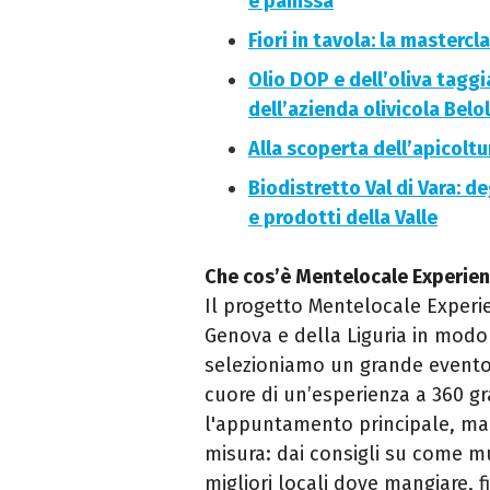
e panissa
Fiori in tavola: la mastercl
Olio DOP e dell’oliva taggi
dell’azienda olivicola Belol
Alla scoperta dell’apicolt
Biodistretto Val di Vara: de
e prodotti della Valle
Che cos’è Mentelocale Experie
Il progetto Mentelocale Experie
Genova e della Liguria in mod
selezioniamo un grande evento 
cuore di un’esperienza a 360 gr
l'appuntamento principale, ma 
misura: dai consigli su come mu
migliori locali dove mangiare, fi