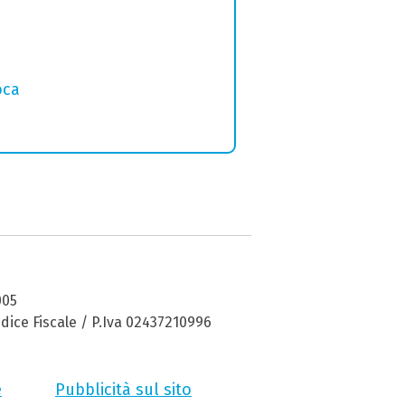
oca
005
dice Fiscale / P.Iva 02437210996
e
Pubblicità sul sito