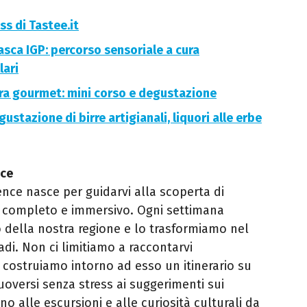
ass di Tastee.it
asca IGP: percorso sensoriale a cura
lari
ura gourmet: mini corso e degustazione
gustazione di birre artigianali, liquori alle erbe
nce
nce nasce per guidarvi alla scoperta di
o completo e immersivo. Ogni settimana
della nostra regione e lo trasformiamo nel
adi. Non ci limitiamo a raccontarvi
costruiamo intorno ad esso un itinerario su
oversi senza stress ai suggerimenti sui
no alle escursioni e alle curiosità culturali da