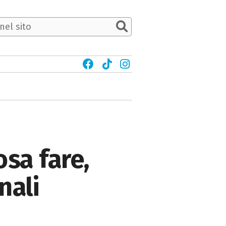
osa fare,
nali