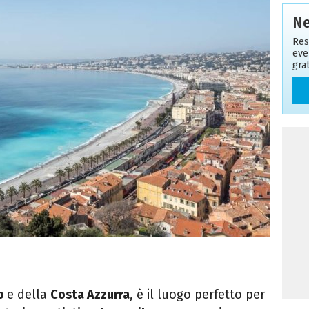
Ne
Res
even
gra
eo
e della
Costa Azzurra
, è il luogo perfetto per