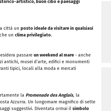
torico-artistico, buon cibo e paesaggi
a città un
posto ideale da visitare in qualsiasi
nche un
clima privilegiato
.
 desidera passare
un weekend al mare
- anche
zi antichi, musei d’arte, edifici e monumenti
oranti tipici, locali alla moda e mercati
ertamente la
Promenade des Anglais
, la
Costa Azzurra. Un lungomare magnifico di sette
aggi suggestivi. Diventata ormai il
simbolo