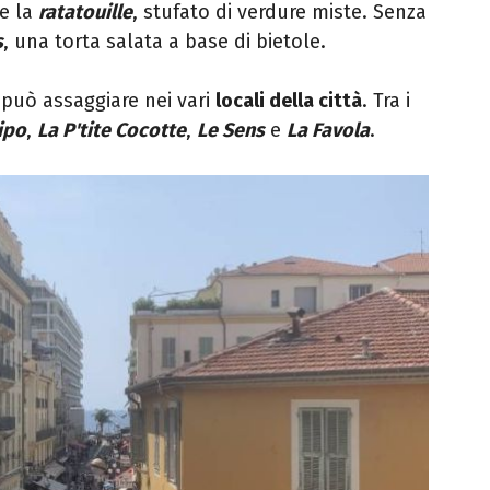
 e la
ratatouille
, stufato di verdure miste. Senza
s
, una torta salata a base di bietole.
 può assaggiare nei vari
locali della città
. Tra i
ipo
,
La P'tite Cocotte
,
Le Sens
e
La Favola
.