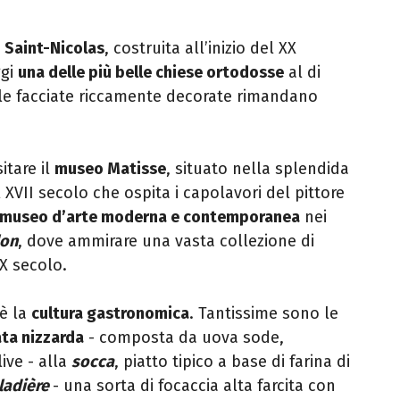
i Saint-Nicolas
, costruita all’inizio del XX
ggi
una delle più belle chiese ortodosse
al di
e le facciate riccamente decorate rimandano
itare il
museo Matisse
, situato nella splendida
 XVII secolo che ospita i capolavori del pittore
museo d’arte moderna e contemporanea
nei
lon
, dove ammirare una vasta collezione di
XX secolo.
 è la
cultura gastronomica
. Tantissime sono le
ata nizzarda
- composta da uova sode,
ive - alla
socca
, piatto tipico a base di farina di
ladière
- una sorta di focaccia alta farcita con