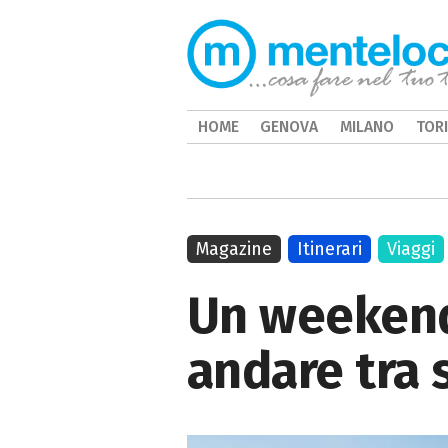
HOME
GENOVA
MILANO
TOR
Magazine
Itinerari
Viaggi
Un weekend 
andare tra s