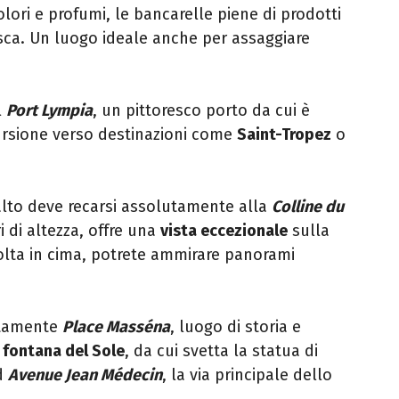
colori e profumi, le bancarelle piene di prodotti
fresca. Un luogo ideale anche per assaggiare
l
Port Lympia
, un pittoresco porto da cui è
ursione verso destinazioni come
Saint-Tropez
o
’alto deve recarsi assolutamente alla
Colline du
i di altezza, offre una
vista eccezionale
sulla
volta in cima, potrete ammirare panorami
ertamente
Place Masséna
, luogo di storia e
a
fontana del Sole
, da cui svetta la statua di
ad
Avenue Jean Médecin
, la via principale dello