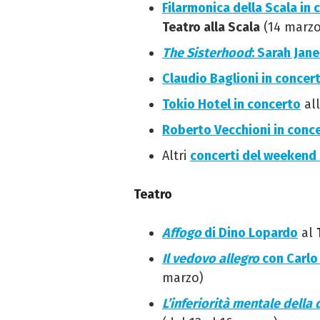
Filarmonica della Scala in 
Teatro alla Scala
(14 marzo
The Sisterhood
: Sarah Jan
Claudio Baglioni in concer
Tokio Hotel in concerto
all
Roberto Vecchioni in conc
Altri
concerti del weekend 
Teatro
Affogo
di Dino Lopardo
al
Il vedovo allegro
con Carlo
marzo)
L’inferiorità mentale della