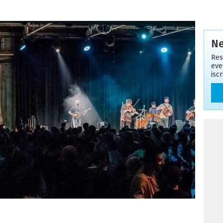
Ne
Res
eve
isc