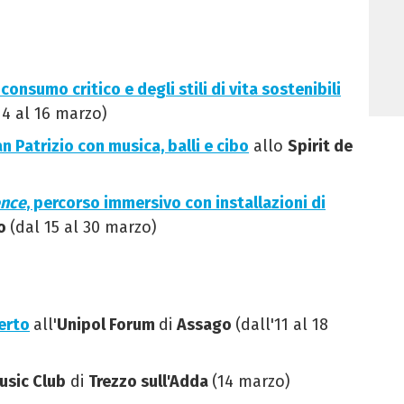
l consumo critico e degli stili di vita sostenibili
14 al 16 marzo)
an Patrizio con musica, balli e cibo
allo
Spirit de
ence
, percorso immersivo con installazioni di
o
(dal 15 al 30 marzo)
certo
all'
Unipol Forum
di
Assago
(dall'11 al 18
usic Club
di
Trezzo sull'Adda
(14 marzo)