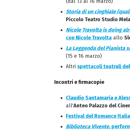
(dal 13 al 16 marzo)
Storia di un cinghiale (qual
Piccolo Teatro Studio Mel
Nicole Travolta is doing al
con Nicole Travolta
allo
Sl
La Leggenda del Pianista s
(15 e 16 marzo)
Altri
spettacoli teatrali d
Incontri e firmacopie
Claudio Santamaria e Ales
all'
Anteo Palazzo del Cin
Festival del Romance Itali
Biblioteca Vivente
, perform