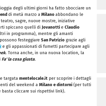
ioggia degli ultimi giorni ha fatto sbocciare un
kend
di metà marzo a
Milano
abbondano le
teatro, sagre, nuove mostre, iniziative
rti spiccano quelli di
Jovanotti
e
Claudio
ltri in programma), mentre gli amanti
e possono festeggiare
San Patrizio
grazie agli
k
e gli appassionati di fumetti partecipare agli
eek
. Torna anche, in una nuova location, la
i
Fa' la cosa giusta
.
ne
targata
mentelocale.it
per scoprire i dettagli
amenti del weekend a
Milano e dintorni
(per tutti
e basta cliccare sui rispettivi link).