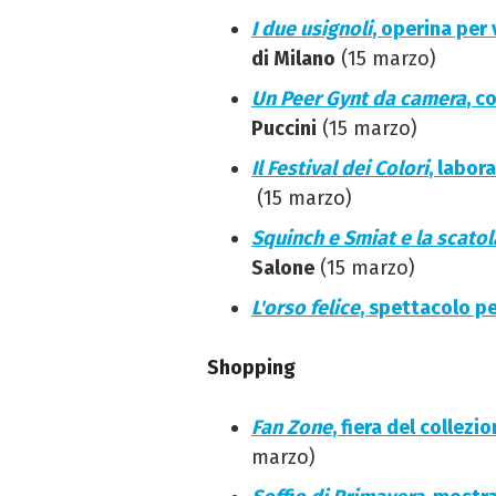
I due usignoli
, operina per
di Milano
(15 marzo)
Un Peer Gynt da camera
, c
Puccini
(15 marzo)
Il Festival dei Colori
, labor
(15 marzo)
Squinch e Smiat e la scato
Salone
(15 marzo)
L'orso felice
, spettacolo p
Shopping
Fan Zone
, fiera del collezi
marzo)