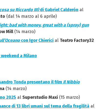
cosa su Riccardo III)
di Gabriel Calderón
al
ato
(dal 14 marzo al 6 aprile)
right: bad with money, great with a (spray) gun
ow Mill
(14 marzo)
ull’Oceano
con Igor Chierici
al
Teatro Factory32
el weekend a Milano
sandro Tonda presentano il film
Il Nibbio
ema
(14 marzo)
ano 2025
al
Superstudio Maxi
(15 marzo)
ance di 13 libri umani sul tema della fragilità
al