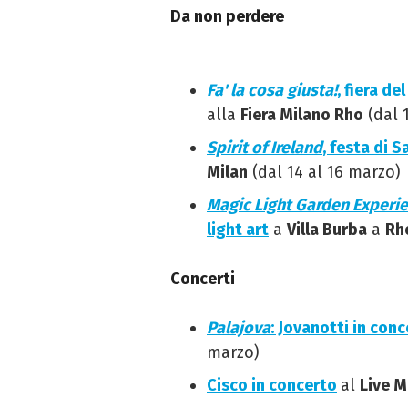
Da non perdere
Fa' la cosa giusta!
, fiera de
alla
Fiera Milano Rho
(dal 
Spirit of Ireland
, festa di S
Milan
(dal 14 al 16 marzo)
Magic Light Garden Experi
light art
a
Villa Burba
a
Rh
Concerti
Palajova
: Jovanotti in con
marzo)
Cisco in concerto
al
Live M