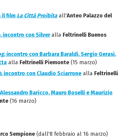
il film
La Città Proibita
all'
Anteo Palazzo del
o
, incontro con Silver
alla
Feltrinelli Buenos
og
, incontro con Barbara Baraldi, Sergio Gerasi,
tta
alla
Feltrinelli Piemonte
(15 marzo)
h
, incontro con Claudio Sciarrone
alla
Feltrinelli
 Alessandro Baricco, Mauro Boselli e Maurizio
onte
(16 marzo)
rco Sempione
(dall'8 febbraio al 16 marzo)