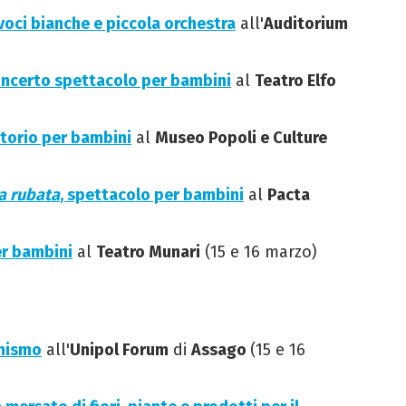
 voci bianche e piccola orchestra
all'
Auditorium
oncerto spettacolo per bambini
al
Teatro Elfo
atorio per bambini
al
Museo Popoli e Culture
la rubata
, spettacolo per bambini
al
Pacta
er bambini
al
Teatro Munari
(15 e 16 marzo)
onismo
all'
Unipol Forum
di
Assago
(15 e 16