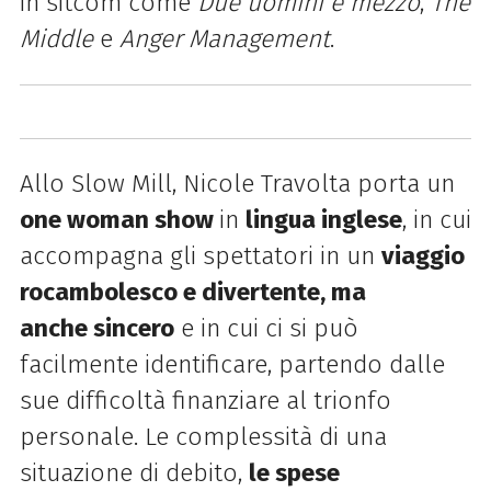
in sitcom come
Due uomini e mezzo
,
The
Middle
e
Anger Management
.
Allo Slow Mill, Nicole Travolta porta u
n
one woman show
in
lingua inglese
, in cui
accompagna gli spettatori in un
viaggio
rocambolesco e divertente, ma
anche sincero
e in cui ci si può
facilmente identificare, partendo dalle
sue difficoltà finanziare al trionfo
personale. Le complessità di una
situazione di debito,
le spese