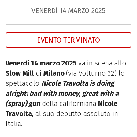
VENERDÌ
14
MARZO
2025
EVENTO TERMINATO
Venerdì 14 marzo
2025
va in scena
allo
Slow Mill
di
Milano
(via Volturno 32) lo
spettacolo
Nicole Travolta is doing
alright: b
ad with money, great with a
(spray) gun
della californiana
Nicole
Travolta
, al suo debutto assoluto in
Italia.