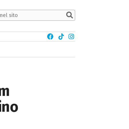
em
ino