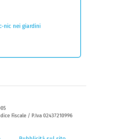
nic nei giardini
005
dice Fiscale / P.Iva 02437210996
e
Pubblicità sul sito