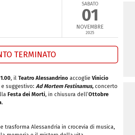
SABATO
01
NOVEMBRE
2025
NTO TERMINATO
1.00
, il
Teatro Alessandrino
accoglie
Vinicio
 e suggestivo:
Ad Mortem Festinamus,
concerto
ella
Festa dei Morti
, in chiusura dell’
Ottobre
a
.
trasforma Alessandria in crocevia di musica,
la memoria e il mistero della vita.