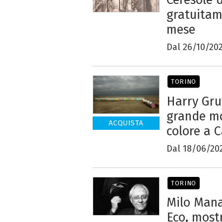
gratuitam
mese
Dal 26/10/202
TORINO
Harry Gru
grande mo
ACQUISTA
colore a 
Dal 18/06/20
TORINO
Milo Mana
Eco, most