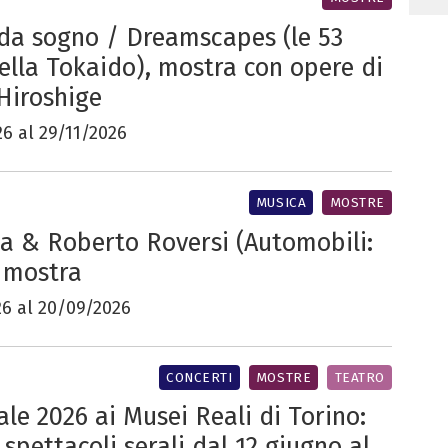
da sogno / Dreamscapes (le 53
della Tokaido), mostra con opere di
Hiroshige
6 al 29/11/2026
MUSICA
MOSTRE
la & Roberto Roversi (Automobili:
, mostra
26 al 20/09/2026
CONCERTI
MOSTRE
TEATRO
le 2026 ai Musei Reali di Torino:
 spettacoli serali dal 12 giugno al