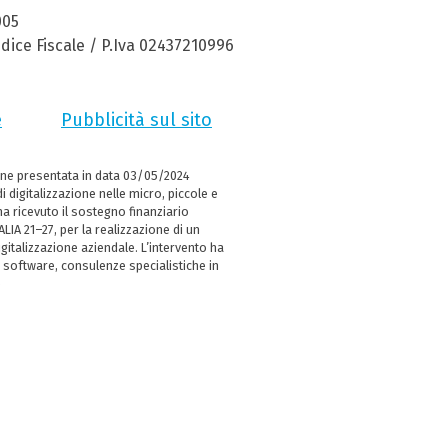
005
dice Fiscale / P.Iva 02437210996
e
Pubblicità sul sito
ne presentata in data 03/05/2024
i digitalizzazione nelle micro, piccole e
 ricevuto il sostegno finanziario
LIA 21–27, per la realizzazione di un
italizzazione aziendale. L’intervento ha
 software, consulenze specialistiche in
e