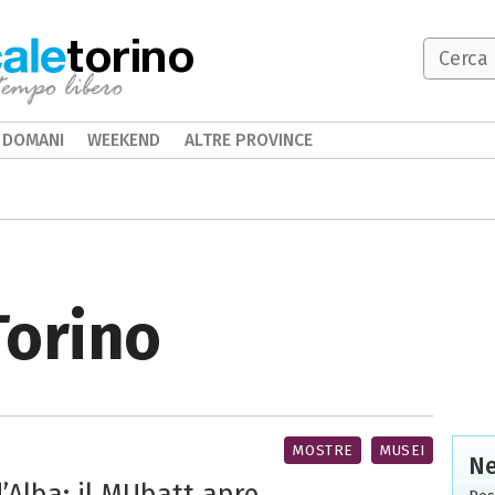
torino
DOMANI
WEEKEND
ALTRE PROVINCE
Torino
MOSTRE
MUSEI
Ne
d’Alba: il MUbatt apre