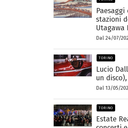
Paesaggi 
stazioni 
Utagawa 
Dal 24/07/202
TORINO
Lucio Dal
un disco)
Dal 13/05/20
TORINO
Estate Rea
concerti e