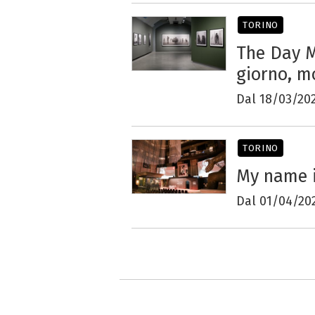
TORINO
The Day Ma
giorno, m
Dal 18/03/20
TORINO
My name i
Dal 01/04/20