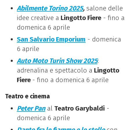
Abilmente Torino 2025
,
salone delle
idee creative a
Lingotto Fiere
- fino a
domenica 6 aprile
San Salvario Emporium
- domenica
6 aprile
Auto Moto Turin Show 2025
:
adrenalina e spettacolo a
Lingotto
Fiere
- fino a domenica 6 aprile
Teatro e cinema
Peter Pan
al
Teatro Garybaldi
-
domenica 6 aprile
Dante fra le fiamme e le stelle
con